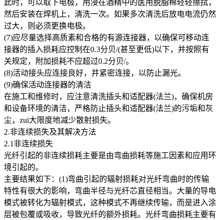
此时，可以取下电极，用浸在酒精中的医用脱脂棉轻轻擦拭，
然后安装在焊机上，清洗一次。如果多次清洗后放电电流仍然
过大，则必须更换电极。
(7)应尽量选择高质素和合格的有源连接器，以确保可移动连
接器的插入损耗应控制在0.3分贝/(甚至更低)以下，并按照有
关规定，附加损耗不应超过0.2分贝/。
(8)活动接头应连接良好，并紧密连接，以防止漏光。
(9)确保活动连接器的清洁
在施工和维修时，应注意清洗插头和适配器(法兰)，确保机房
和设备环境的清洁，严格防止插头和适配器(法兰)的污垢和灰
尘，zui大限度地减少散射损失。
2.非连续损失及其解决方法
2.1非连续损失
光纤引起的非连续损耗主要是由弯曲损耗等施工因素和应用环
境引起的。
主要结果如下：(1)弯曲引起的辐射损耗对光纤弯曲时的传输
特性有很大的影响，弯曲半径与光纤芯直径相当。大量的导电
模式被转化为辐射模式，这种模式不再继续传输，而是进入涂
层被包覆或吸收，导致光纤的额外损耗。光纤弯曲损耗主要有