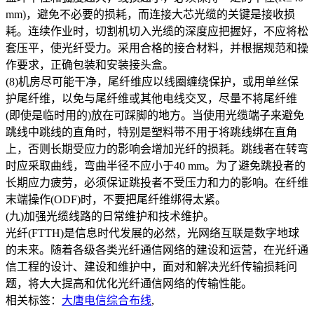
mm)，避免不必要的损耗，而连接大芯光缆的关键是接收损
耗。连续作业时，切割机切入光缆的深度应把握好，不应将松
套压平，使光纤受力。采用合格的接合材料，并根据规范和操
作要求，正确包装和安装接头盒。
(8)机房尽可能干净，尾纤维应以线圈缠绕保护，或用单丝保
护尾纤维，以免与尾纤维或其他电线交叉，尽量不将尾纤维
(即使是临时用的)放在可踩脚的地方。当使用光缆端子来避免
跳线中跳线的直角时，特别是塑料带不用于将跳线绑在直角
上，否则长期受应力的影响会增加光纤的损耗。跳线者在转弯
时应采取曲线，弯曲半径不应小于40 mm。为了避免跳投者的
长期应力疲劳，必须保证跳投者不受压力和力的影响。在纤维
末端操作(ODF)时，不要把尾纤维绑得太紧。
(九)加强光缆线路的日常维护和技术维护。
光纤(FTTH)是信息时代发展的必然，光网络互联是数字地球
的未来。随着各级各类光纤通信网络的建设和运营，在光纤通
信工程的设计、建设和维护中，面对和解决光纤传输损耗问
题，将大大提高和优化光纤通信网络的传输性能。
相关标签：
大唐电信综合布线
,