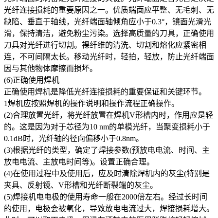
光纤连接损耗的重要原因之一。优质端面应平整、无毛刺、无
缺陷、垂直于轴线，光纤端面轴倾角应小于0.3°，镜面光滑光
滑，保持清洁，避免粉尘污染。选择高质量的刀具，正确使用
刀具对光纤进行切割。裸纤维的清洗、切割和熔化应紧密相
连，不可间隔太长。移动光纤时，轻拍，轻放，防止光纤端面
因与其他物体摩擦而损坏。
(6)正确使用焊机
正确使用焊机是降低光纤连接损耗的重要保证和关键环节。
1焊机应按照焊机的操作说明和操作流程正确操作。
(2)合理放置光纤，将光纤放置在焊机V形槽内时，作用应是轻
的。这是因为对于芯径为10 nm的单模光纤，当聚变损耗小于
0.1dB时，光纤轴的径向偏移小于0.8nm。
(3)根据光纤的类型，确定了焊接参数(预放电电流、时间、主
放电电流、主放电时间等)。设置正确合理。
(4)在使用过程中及使用后，应及时清除焊机内的灰尘(特别是
夹具、反射镜、V形槽和光纤断裂端的灰尘。
(5)焊接机电电极的使用寿命一般在2000倍左右。经过长时间
的使用，电极会被氧化，导致放电电流过大，焊接损耗增大。