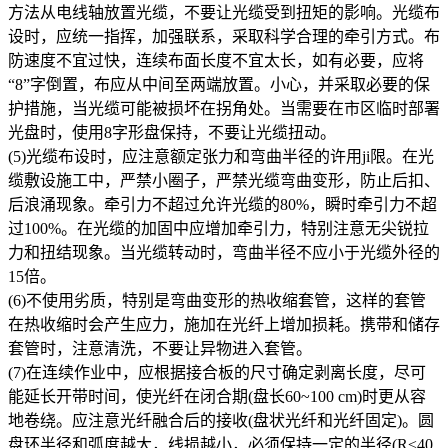
方法从电线轴放置光缆，不要让光缆受到扭矩的影响。光缆布
设时，应统一指挥，加强联系，采取科学合理的牵引方式。布
防速度不宜过快，连续布面长度不宜太长，如有必要，应将
“8”字倒置，布应从中间至两端放置。小心，并采取必要的保
护措施，当光缆可能被损坏在拐角处。当需要在市区临时部署
光盘时，使用8字形盘保持，不要让光缆扭动。
(5)光缆布设时，应注意额定张力和弯曲半径的许用ji限。在光
缆敷设施工中，严禁小圈子，严禁光缆弯曲变形，防止后扣、
后浪涌现象。牵引力不超过允许光缆的80%，瞬时牵引力不超
过100%。在光缆的加固中应增加牵引力，特别注意无尖锐拉
力和扭结现象。当光缆转动时，弯曲半径不应小于光缆外径的
15倍。
(6)不使用劣质，特别是弯曲变形的热收缩套管，这样的套管
在热收缩时会产生应力，施加在光纤上增加损耗。携带和储存
套管时，注意清洗，不要让异物进入套管。
(7)在连续作业中，应根据接合板的尺寸确定剥离长度，尽可
能延长开带时间，使光纤在闭合期(盘长60~100 cm)时更从容
地卷绕。应注意光纤融合后的接收(盘状光纤和光纤固定)。圆
盘环半径和弧度越大，线损越小，必须保持一定的半径(R≤40