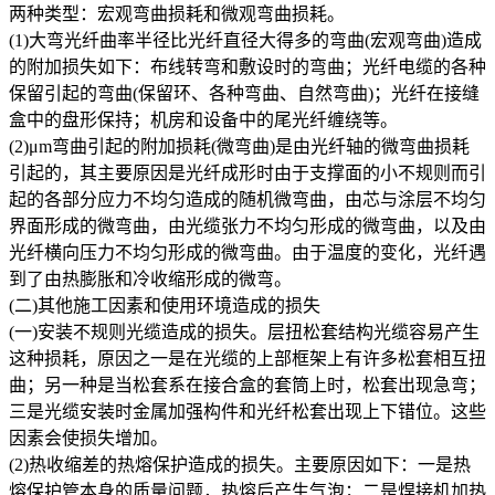
两种类型：宏观弯曲损耗和微观弯曲损耗。
(1)大弯光纤曲率半径比光纤直径大得多的弯曲(宏观弯曲)造成
的附加损失如下：布线转弯和敷设时的弯曲；光纤电缆的各种
保留引起的弯曲(保留环、各种弯曲、自然弯曲)；光纤在接缝
盒中的盘形保持；机房和设备中的尾光纤缠绕等。
(2)μm弯曲引起的附加损耗(微弯曲)是由光纤轴的微弯曲损耗
引起的，其主要原因是光纤成形时由于支撑面的小不规则而引
起的各部分应力不均匀造成的随机微弯曲，由芯与涂层不均匀
界面形成的微弯曲，由光缆张力不均匀形成的微弯曲，以及由
光纤横向压力不均匀形成的微弯曲。由于温度的变化，光纤遇
到了由热膨胀和冷收缩形成的微弯。
(二)其他施工因素和使用环境造成的损失
(一)安装不规则光缆造成的损失。层扭松套结构光缆容易产生
这种损耗，原因之一是在光缆的上部框架上有许多松套相互扭
曲；另一种是当松套系在接合盒的套筒上时，松套出现急弯；
三是光缆安装时金属加强构件和光纤松套出现上下错位。这些
因素会使损失增加。
(2)热收缩差的热熔保护造成的损失。主要原因如下：一是热
熔保护管本身的质量问题，热熔后产生气泡；二是焊接机加热