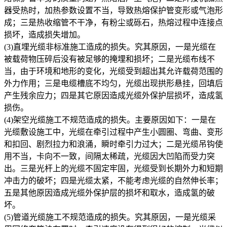
器受热时，加热参数设置不当，导致热熔保护管变形或气泡形
成；三是热收缩管不干净，有粉尘或砾石，热熔过程中连接点
损坏，造成损失增加。
(3)直埋光缆非标准施工造成的损失。究其原因，一是光缆在
被载荷物压碎后没有被足够的掩埋和损坏；二是光缆布线不
当，由于环境和地形的变化，光缆受到超出其允许载荷范围的
外力作用；三是电缆槽底不均匀，光缆出现拱形悬挂，回填后
产生残余应力；四是其它原因造成光缆外保护层损坏，造成氢
损伤。
(4)架空光缆施工不规范造成的损失。主要原因如下：一是在
光缆敷设施工中，光缆在牵引过程中产生小圆圈、弯曲、变形
和扣回、剧烈拉力和浪涌，瞬时牵引力过大；二是光缆吊钩使
用不当，卡向不一致，间隔太稀疏，光缆因大凹陷而受力突
出。三是光杆上的光缆不固定牢固，光缆受到长期外力和短期
冲击力的破坏；四是光缆太紧，不能考虑光缆的自然伸长率；
五是其他原因造成光缆外保护层的损坏和取水，造成氢的破
坏。
(5)管道光缆施工不规范造成的损失。究其原因，一是光缆采