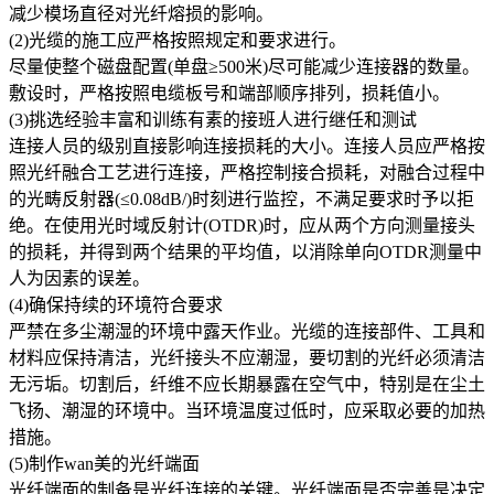
减少模场直径对光纤熔损的影响。
(2)光缆的施工应严格按照规定和要求进行。
尽量使整个磁盘配置(单盘≥500米)尽可能减少连接器的数量。
敷设时，严格按照电缆板号和端部顺序排列，损耗值小。
(3)挑选经验丰富和训练有素的接班人进行继任和测试
连接人员的级别直接影响连接损耗的大小。连接人员应严格按
照光纤融合工艺进行连接，严格控制接合损耗，对融合过程中
的光畴反射器(≤0.08dB/)时刻进行监控，不满足要求时予以拒
绝。在使用光时域反射计(OTDR)时，应从两个方向测量接头
的损耗，并得到两个结果的平均值，以消除单向OTDR测量中
人为因素的误差。
(4)确保持续的环境符合要求
严禁在多尘潮湿的环境中露天作业。光缆的连接部件、工具和
材料应保持清洁，光纤接头不应潮湿，要切割的光纤必须清洁
无污垢。切割后，纤维不应长期暴露在空气中，特别是在尘土
飞扬、潮湿的环境中。当环境温度过低时，应采取必要的加热
措施。
(5)制作wan美的光纤端面
光纤端面的制备是光纤连接的关键。光纤端面是否完善是决定