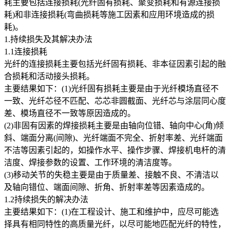
耗主要包括连接损耗(光纤固有损耗、聚变损耗和有源连接损
耗)和非连接损耗(弯曲损耗等施工因素和应用环境造成的损
耗)。
1.持续损失及其解决办法
1.1连接损耗
光纤的连接损耗主要包括光纤固有损耗、非本征因素引起的融
合损耗和活动接头损耗。
主要结果如下：(1)光纤固有损耗主要是由于光纤模场直径不
一致、光纤芯径不匹配、芯芯非圆截面、光纤芯与涂层同心度
差、模场直径不一致等原因造成的。
(2)非固有因素的焊接损耗主要是由轴向位错、轴向中心(角)倾
斜、端面分离(间隙)、光纤端面不完全、折射率差、光纤端面
不洁等因素引起的，如操作水平、操作步骤、焊接机电杆的清
洁度、焊接参数的设置、工作环境的清洁度等。
(3)移动关节的失稳主要是由于质量差、接触不良、不清洁以
及轴向错位、端面间隙、折角、折射率差等因素造成的。
1.2持续损失的解决办法
主要结果如下：(1)在工程设计、施工和维护中，应尽可能选
择具有相同特性的高质量光纤，以尽可能地匹配光纤的特性，