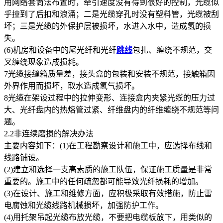
用网络套筒法布置时，牵引速度没有得到很好的控制，光缆似
乎撞到了后扣和浪涌；二是光缆穿孔时没有塑料管，光缆被刮
坏；三是光缆的外保护层被损坏，水进入水中，造成氢的损
失。
(6)机房和设备中的尾光纤和光纤
跳线
包扎、缠绕不规范，交
叉缠绕现象造成损耗。
7光缆接缝箱质量差，接头盒的包装和安装不规范，接触箱因
外界作用而损坏，取水造成氢气损坏。
8光缆在架设过程中的拉伸变形、连接盒内夹紧光缆的压力过
大、光纤盘内的热熔管过紧、纤维盘内的纤维缠绕不规范等问
题。
2.2非连续磨损的解决办法
主要内容如下：(1)在工程勘察设计和施工中，应选择布线和
线路铺设。
(2)建立和选择一支高素质的施工队伍，保证施工质量是非常
重要的。施工中的任何疏忽都可能导致光纤损耗的增加。
(3)在设计、施工和维修方面，应积极采取有效措施，防止雷
电腐蚀和光缆线路机械损坏，加强防护工作。
(4)用托架吊起光缆布放光缆，不要把电缆板放下，用类似的