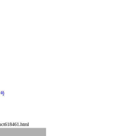
1号
ct618461.html