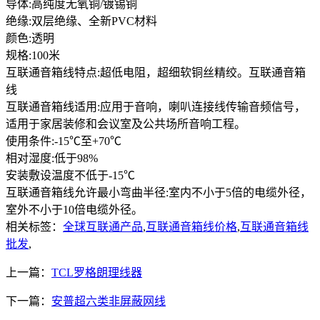
导体:高纯度无氧铜/镀锡铜
绝缘:双层绝缘、全新PVC材料
颜色:透明
规格:100米
互联通音箱线
特点:超低电阻，超细软铜丝精绞。
互联通音箱
线
互联通音箱线
适用:应用于音响，喇叭连接线传输音频信号，
适用于家居装修和会议室及公共场所音响工程。
使用条件:-15℃至+70℃
相对湿度:低于98%
安装敷设温度不低于-15℃
互联通音箱线
允许最小弯曲半径:室内不小于5倍的电缆外径，
室外不小于10倍电缆外径。
相关标签：
全球互联通产品
,
互联通音箱线价格
,
互联通音箱线
批发
,
上一篇：
TCL罗格朗理线器
下一篇：
安普超六类非屏蔽网线